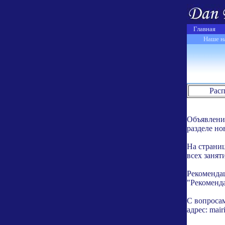
Главная
Наше на
Рас
Объявления
разделе но
На страни
всех занят
Рекомендац
"Рекоменд
С вопроса
адрес: mai