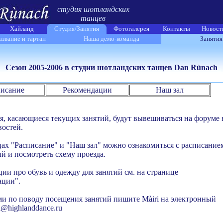
студия шотландских
танцев
Хайланд
Студия/Занятия
Фотогалерея
Контакты
Новост
звание и тартан
Наша демо-команда
Занятия
Сезон 2005-2006 в студии шотландских танцев Dan R
ù
nach
писание
Рекомендации
Наш зал
, касающиеся текущих занятий, будут вывешиваться на форуме 
востей.
цах
"Расписание"
и
"Наш зал"
можно ознакомиться с расписание
ий и посмотреть схему проезда.
ии про обувь и одежду для занятий см. на странице
ации"
.
ми по поводу посещения занятий пишите Màiri на электронный
ri@highlanddance.ru