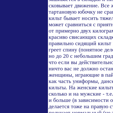
сковывает движение. Все 
тартановую юбочку не сра
кильт бывает носить тяже
может сравниться с прия
от примерно двух килогра
красиво свисающих складк
правильно сидящий кильт 
греет спину (понятное дело
но до 20 с небольшим град
что если вы действительно
ничто вас не должно остан
женщины, играющие в пай
как часть униформы, данс
кильты. На женские кильты
сколько и на мужские - т.е
и больше (в зависимости о
делается тоже на правую ст
получает нормальный (не 