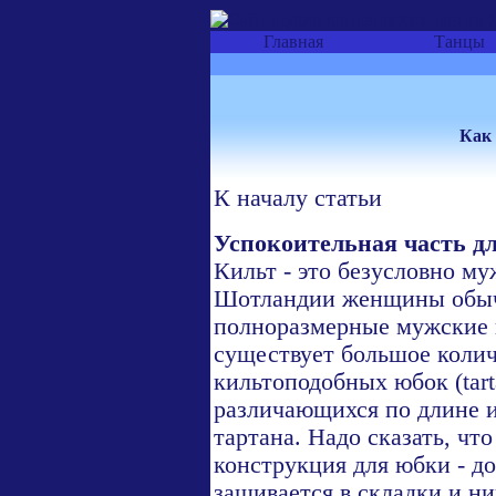
Главная
Танцы
Как
К началу статьи
Успокоительная часть д
Кильт - это безусловно му
Шотландии женщины обычн
полноразмерные мужские к
существует большое колич
кильтоподобных юбок (tartan 
различающихся по длине 
тартана. Надо сказать, что
конструкция для юбки - д
зашивается в складки и н