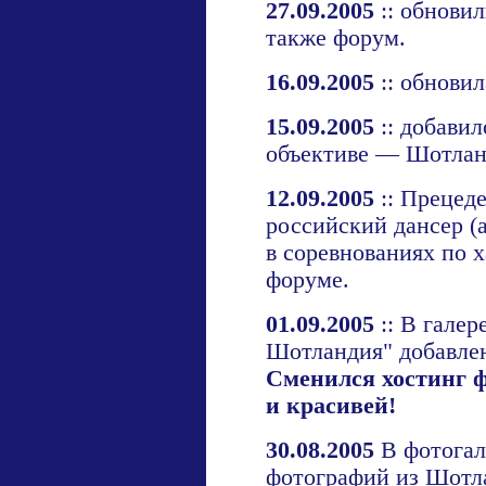
27.09.2005
:: обнови
также
форум
.
16.09.2005
:: обнови
15.09.2005
:: добави
объективе — Шотла
12.09.2005
:: Прецед
российский дансер (
в соревнованиях по 
форуме
.
01.09.2005
:: В гале
Шотландия"
добавлен
Сменился хостинг 
и красивей!
30.08.2005
В
фотога
фотографий из Шотл