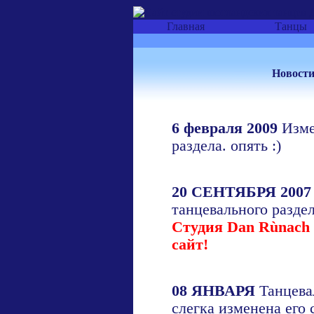
Главная
Танцы
Новости
6 февраля 2009
Изме
раздела. опять :)
20 СЕНТЯБРЯ 2007
танцевального раздел
Студия Dan Rùnach 
сайт!
08 ЯНВАРЯ
Танцева
слегка изменена его 